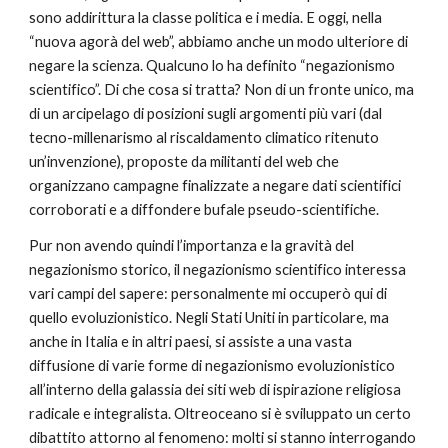
sono addirittura la classe politica e i media. E oggi, nella 
“nuova agorà del web”, abbiamo anche un modo ulteriore di 
negare la scienza. Qualcuno lo ha definito “negazionismo 
scientifico”. Di che cosa si tratta? Non di un fronte unico, ma 
di un arcipelago di posizioni sugli argomenti più vari (dal 
tecno-millenarismo al riscaldamento climatico ritenuto 
un’invenzione), proposte da militanti del web che 
organizzano campagne finalizzate a negare dati scientifici 
corroborati e a diffondere bufale pseudo-scientifiche.
Pur non avendo quindi l’importanza e la gravità del 
negazionismo storico, il negazionismo scientifico interessa 
vari campi del sapere: personalmente mi occuperò qui di 
quello evoluzionistico. Negli Stati Uniti in particolare, ma 
anche in Italia e in altri paesi, si assiste a una vasta 
diffusione di varie forme di negazionismo evoluzionistico 
all’interno della galassia dei siti web di ispirazione religiosa 
radicale e integralista. Oltreoceano si è sviluppato un certo 
dibattito attorno al fenomeno: molti si stanno interrogando 