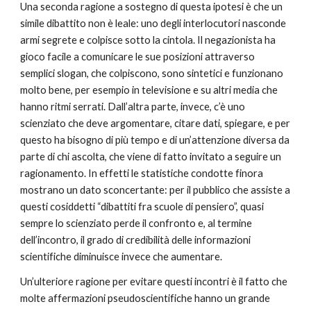
Una seconda ragione a sostegno di questa ipotesi è che un 
simile dibattito non è leale: uno degli interlocutori nasconde 
armi segrete e colpisce sotto la cintola. Il negazionista ha 
gioco facile a comunicare le sue posizioni attraverso 
semplici slogan, che colpiscono, sono sintetici e funzionano 
molto bene, per esempio in televisione e su altri media che 
hanno ritmi serrati. Dall’altra parte, invece, c’è uno 
scienziato che deve argomentare, citare dati, spiegare, e per 
questo ha bisogno di più tempo e di un’attenzione diversa da 
parte di chi ascolta, che viene di fatto invitato a seguire un 
ragionamento. In effetti le statistiche condotte finora 
mostrano un dato sconcertante: per il pubblico che assiste a 
questi cosiddetti “dibattiti fra scuole di pensiero”, quasi 
sempre lo scienziato perde il confronto e, al termine 
dell’incontro, il grado di credibilità delle informazioni 
scientifiche diminuisce invece che aumentare.
Un’ulteriore ragione per evitare questi incontri è il fatto che 
molte affermazioni pseudoscientifiche hanno un grande 