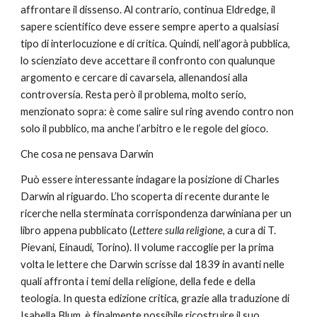
affrontare il dissenso. Al contrario, continua Eldredge, il 
sapere scientifico deve essere sempre aperto a qualsiasi 
tipo di interlocuzione e di critica. Quindi, nell’agorà pubblica, 
lo scienziato deve accettare il confronto con qualunque 
argomento e cercare di cavarsela, allenandosi alla 
controversia. Resta però il problema, molto serio, 
menzionato sopra: è come salire sul ring avendo contro non 
solo il pubblico, ma anche l’arbitro e le regole del gioco.
Che cosa ne pensava Darwin
Può essere interessante indagare la posizione di Charles 
Darwin al riguardo. L’ho scoperta di recente durante le 
ricerche nella sterminata corrispondenza darwiniana per un 
libro appena pubblicato (
Lettere sulla religione
, a cura di T. 
Pievani, Einaudi, Torino). Il volume raccoglie per la prima 
volta le lettere che Darwin scrisse dal 1839 in avanti nelle 
quali affronta i temi della religione, della fede e della 
teologia. In questa edizione critica, grazie alla traduzione di 
Isabella Blum, è finalmente possibile ricostruire il suo 