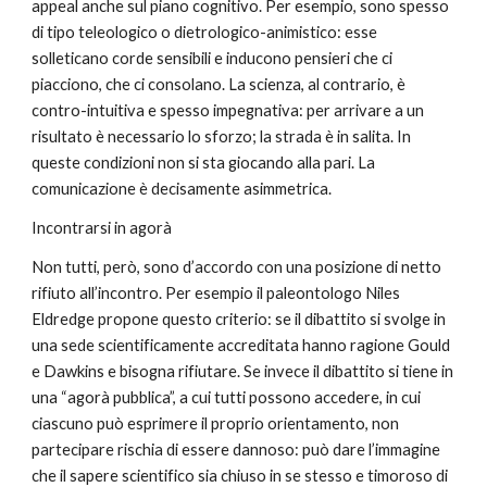
appeal anche sul piano cognitivo. Per esempio, sono spesso 
di tipo teleologico o dietrologico-animistico: esse 
solleticano corde sensibili e inducono pensieri che ci 
piacciono, che ci consolano. La scienza, al contrario, è 
contro-intuitiva e spesso impegnativa: per arrivare a un 
risultato è necessario lo sforzo; la strada è in salita. In 
queste condizioni non si sta giocando alla pari. La 
comunicazione è decisamente asimmetrica.
Incontrarsi in agorà
Non tutti, però, sono d’accordo con una posizione di netto 
rifiuto all’incontro. Per esempio il paleontologo Niles 
Eldredge propone questo criterio: se il dibattito si svolge in 
una sede scientificamente accreditata hanno ragione Gould 
e Dawkins e bisogna rifiutare. Se invece il dibattito si tiene in 
una “agorà pubblica”, a cui tutti possono accedere, in cui 
ciascuno può esprimere il proprio orientamento, non 
partecipare rischia di essere dannoso: può dare l’immagine 
che il sapere scientifico sia chiuso in se stesso e timoroso di 