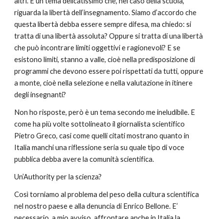
altri. È un tema delicatissimo che, nel caso della scuola, 
riguarda la libertà dell’insegnamento. Siamo d’accordo che 
questa libertà debba essere sempre difesa, ma chiedo: si 
tratta di una libertà assoluta? Oppure si tratta di una libertà 
che può incontrare limiti oggettivi e ragionevoli? E se 
esistono limiti, stanno a valle, cioè nella predisposizione di 
programmi che devono essere poi rispettati da tutti, oppure 
a monte, cioè nella selezione e nella valutazione in itinere 
degli insegnanti?
Non ho risposte, però è un tema secondo me ineludibile. E 
come ha più volte sottolineato il giornalista scientifico 
Pietro Greco, casi come quelli citati mostrano quanto in 
Italia manchi una riflessione seria su quale tipo di voce 
pubblica debba avere la comunità scientifica.
Un’Authority per la scienza?
Così torniamo al problema del peso della cultura scientifica 
nel nostro paese e alla denuncia di Enrico Bellone. E’ 
necessario, a mio avviso, affrontare anche in Italia la 