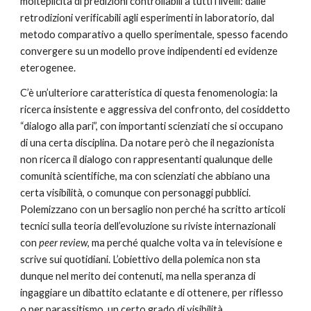
molteplicità di predizioni controllabili a tutti i livelli: dalle 
retrodizioni verificabili agli esperimenti in laboratorio, dal 
metodo comparativo a quello sperimentale, spesso facendo 
convergere su un modello prove indipendenti ed evidenze 
eterogenee.
C’è un’ulteriore caratteristica di questa fenomenologia: la 
ricerca insistente e aggressiva del confronto, del cosiddetto 
“dialogo alla pari”, con importanti scienziati che si occupano 
di una certa disciplina. Da notare però che il negazionista 
non ricerca il dialogo con rappresentanti qualunque delle 
comunità scientifiche, ma con scienziati che abbiano una 
certa visibilità, o comunque con personaggi pubblici. 
Polemizzano con un bersaglio non perché ha scritto articoli 
tecnici sulla teoria dell’evoluzione su riviste internazionali 
con 
peer review
, ma perché qualche volta va in televisione e 
scrive sui quotidiani. L’obiettivo della polemica non sta 
dunque nel merito dei contenuti, ma nella speranza di 
ingaggiare un dibattito eclatante e di ottenere, per riflesso 
o per parassitismo, un certo grado di visibilità.