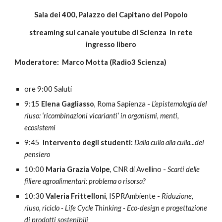
Sala dei 400,
P
alazzo del Capitano del Popolo
streaming sul canale youtube di Scienza in rete
ingresso libero
Moderator
e
:
Marco Motta (Radio3 Scienza)
ore 9:00 Saluti
9
:
15
Elena Gagliasso
, Roma Sapienza -
L’epistemologia del
riuso: ‘ricombinazioni vicarianti’ in organismi, menti,
ecosistemi
9:45
Intervento degli studenti:
Dalla culla alla culla...del
pensiero
10:
00
Maria Grazia Volpe
, CNR di Avellino -
Scarti delle
filiere agroalimentari: problema o risorsa?
10:
3
0
Valeria Frittelloni
, ISPRAmbiente -
Riduzione,
riuso, riciclo - Life Cycle Thinking - Eco-design e progettazione
di prodotti sostenibili