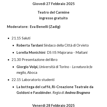
Giovedì
2
7
Febbraio 202
5
Teatro del Carmine
ingresso gratuito
Moderator
e
:
Eva Benelli (Zadig)
21.
15
Saluti
Roberta Tardani
Sindaco della Città di Orvieto
Lorella Monichini
DS IIS Majorana - Maitani
21.
30
Presentazione del libro
Giorgio Volpi,
Università di Torino -
La natura lo fa
meglio,
Aboca
22.15 Laboratorio studenti
La bottega del caffè, Ri-Creazione Teatrale da
Goldoni e Fassbinder
. Regia di
Andrea Brugnera
Venerdì
28
Febbraio
202
5