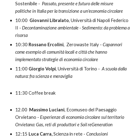
Sostenibile -
Passato, presente e futuro delle misure
politiche in Italia per la transizione a un'economia circolare
10
:
0
0
Giovanni Libralato
, Università di Napoli Federico
II -
Decontaminazione ambientale - Sedimento: da problema a
risorsa
10:30
Rossano Ercolini
, Zerowaste Italy -
Capannori
come esempio di comunità locali e città che hanno
implementato strategie di economia circolare
11:00
Giorgio Volpi
, Università di Torino -
A scuola dalla
natura: fra scienza e meraviglia
11:
3
0 Coffee break
1
2
.
00
Massimo Luciani
, Ecomuseo del Paesaggio
Orvietano -
Esperienze di economia circolare sul territorio
Orvietano: Gas, reti di produttori e Soil reGeneration
1
2
:
15
Luca Carra,
Scienza in rete -
Conclusioni