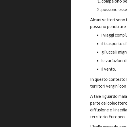
compaiono per
possono esser
Alcuni vettori sono 
possono penetrare i
i viaggi compi
il trasporto d
gli uccelli migr
le variazioni d
il vento.
In questo contesto l
territori vergini con
A tale riguardo mala
parte del coleottero
diffusione e l’insedi
territorio Europeo. 
L’Italia essendo geo