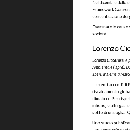
Nel dicembre dello s
Framework Conventio
concentrazione dei g
Esaminare le cause de
società.
Lorenzo Cic
Lorenzo Ciccarese, 
è 
Ambientale (Ispra). Da
liberi. Insieme a Marc
I recenti accordi di 
riscaldamento global
climatico.  Per risp
milione) e altri gas
sotto di un soglia. 
Uno studio pubblicat
,  un approccio dest