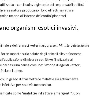
tilizzato—con il coinvolgimento dei responsabili politici, 
i diversa natura producano i loro effetti negativi e 
rmine umano all'interno dei confini planetari.
no organismi esotici invasivi, 
imale e dei farmaci  veterinari
, presso il Ministero della Salute
 forte impatto sulla salute degli animali allevati nonché 
l’applicazione di misure restrittive finalizzate al 
 dei casi una causa comune: l’azione di agenti vettori, 
 incluso l’uomo. 
cchi, in grado di trasmettere malattie sia attivamente 
 infettivo per sola via meccanica). 
ssificate come
 “malattie infettive emergenti”
. Con 