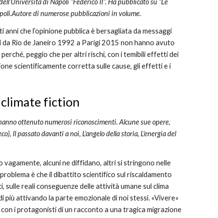
dell’Università di Napoli “Federico II”. Ha pubblicato su “Le 
i Napoli.Autore di numerose pubblicazioni in volume.
ti anni che l’opinione pubblica è bersagliata da messaggi 
nali da Rio de Janeiro 1992 a Parigi 2015 non hanno avuto 
rché, peggio che per altri rischi, con i temibili effetti dei 
 scientificamente corretta sulle cause, gli effetti e i 
climate fiction
 hanno ottenuto numerosi riconoscimenti. Alcune sue opere, 
, Il passato davanti a noi, L'angelo della storia, L'energia del 
vagamente, alcuni ne diffidano, altri si stringono nelle 
 problema è che il dibattito scientifico sul riscaldamento 
i, sulle reali conseguenze delle attività umane sul clima 
 di più attivando la parte emozionale di noi stessi. «Vivere» 
con i protagonisti di un racconto a una tragica migrazione 