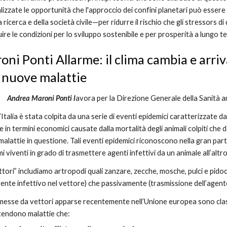
izzate le opportunità che l'approccio dei confini planetari può essere u
la ricerca e della società civile—per ridurre il rischio che gli stressors d
ire le condizioni per lo sviluppo sostenibile e per prosperità a lungo te
ni Ponti Allarme: il clima cambia e arriva
i nuove malattie
Andrea Maroni Ponti l
avora per la Direzione Generale della Sanità an
l’Italia è stata colpita da una serie di eventi epidemici caratterizzate da
n termini economici causate dalla mortalità degli animali colpiti che dal
alattie in questione. Tali eventi epidemici riconoscono nella gran parte
 viventi in grado di trasmettere agenti infettivi da un animale all’altro
ettori” includiamo artropodi quali zanzare, zecche, mosche, pulci e pido
gente infettivo nel vettore) che passivamente (trasmissione dell’agente
messe da vettori apparse recentemente nell’Unione europea
sono cla
ntendono malattie che: