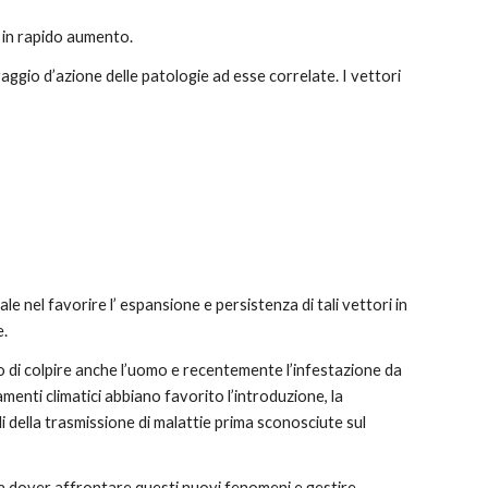
è in rapido aumento.
aggio d’azione delle patologie ad esse correlate. I vettori 
e nel favorire l’ espansione e persistenza di tali vettori in 
e.
o di colpire anche l’uomo e recentemente l’infestazione da 
menti climatici abbiano favorito l’introduzione, la 
li della trasmissione di malattie prima sconosciute sul 
i a dover affrontare questi nuovi fenomeni e gestire 