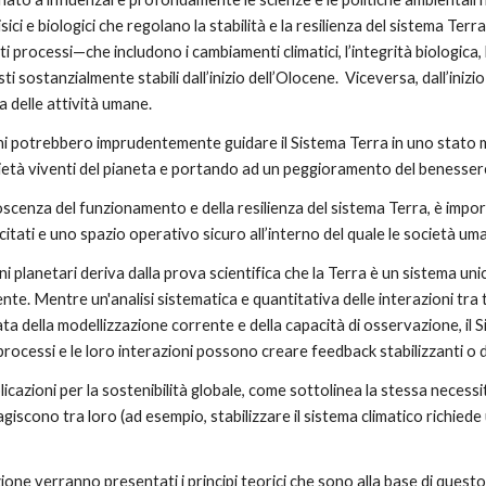
isici e biologici che regolano la stabilità e la resilienza del sistema Terra
i processi—che includono i cambiamenti climatici, l’integrità biologica, l
 sostanzialmente stabili dall’inizio dell’Olocene.  Viceversa, dall’iniz
 delle attività umane.  
i potrebbero imprudentemente guidare il Sistema Terra in uno stato mo
ietà viventi del pianeta e portando ad un peggioramento del benessere
oscenza del funzionamento e della resilienza del sistema Terra, è importa
citati e uno spazio operativo sicuro all’interno del quale le società u
ini planetari deriva dalla prova scientifica che la Terra è un sistema u
te. Mentre un'analisi sistematica e quantitativa delle interazioni tra tut
ata della modellizzazione corrente e della capacità di osservazione, il 
i processi e le loro interazioni possono creare feedback stabilizzanti o d
icazioni per la sostenibilità globale, come sottolinea la stessa nece
agiscono tra loro (ad esempio, stabilizzare il sistema climatico richiede
 
ione verranno presentati i principi teorici che sono alla base di questo 