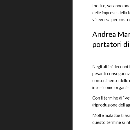
Inoltre, saranno anal
delle imprese, della 
viceversa per costru
Andrea Maro
portatori d
Negli ultimi decenni 
pesanti conseguenze i
contenimento delle m
intesi come organismi
Con il termine di “v
(riproduzione dell’a
Molte malattie tras
questo termine si i