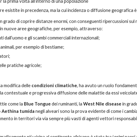
 la prima volta all’interno di una popolazione
e esistite in precedenza, ma la cui incidenza o diffusione geografica 
in grado di coprire distanze enormi, con conseguenti ripercussioni sul r
n nuove aree geografiche, per esempio, attraverso:
uti dall’uomo e gli scambi commerciali internazionali;
i animali, per esempio di bestiame;
atori;
elle pratiche agricole;
a modifica delle 
condizioni climatiche
, ha avuto un ruolo fondamental
 la contestuale e progressiva diffusione delle malattie da essi veicolat
ttie come la 
Blue Tongue
 dei ruminanti, la 
West Nile disease
 in grad
 
Aethina tumida
 negli alveari sono la prova evidente di come i cambia
amento in territori via via sempre più vasti di agenti vettori responsabi
graficamente più vicina al continente africano è stata tra i primi paes