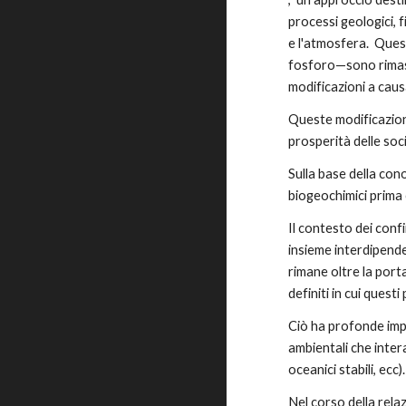
processi geologici, f
e l'atmosfera.  Quest
fosforo—sono rimasti
modificazioni a causa
Queste modificazion
prosperità delle soc
Sulla base della con
biogeochimici prima 
Il contesto dei conf
insieme interdipenden
rimane oltre la port
definiti in cui quest
Ciò ha profonde impl
ambientali che inter
oceanici stabili, ecc).
Nel corso della relaz