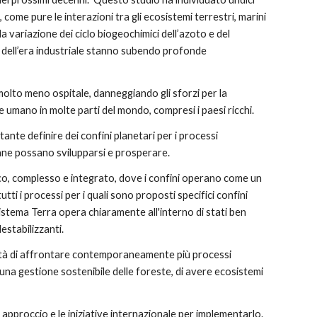
, come pure le interazioni tra gli ecosistemi terrestri, marini 
a variazione dei ciclo biogeochimici dell’azoto e del 
io dell’era industriale stanno subendo profonde 
lto meno ospitale, danneggiando gli sforzi per la 
 umano in molte parti del mondo, compresi i paesi ricchi.
nte definire dei confini planetari per i processi 
mane possano svilupparsi e prosperare.  
nico, complesso e integrato, dove i confini operano come un 
ti i processi per i quali sono proposti specifici confini 
Sistema Terra opera chiaramente all'interno di stati ben 
estabilizzanti. 
ssità di affrontare contemporaneamente più processi 
 una gestione sostenibile delle foreste, di avere ecosistemi 
approccio e le iniziative internazionale per implementarlo.  