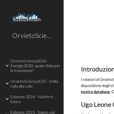
Sk
OrvietoScienza
OrvietoScienza2026 -
Energia 2050: quale sfida per
Introduzio
la transizione?
I relatori di Orviet
OrvietoScienza2025 - Dalla
culla alla culla
disposizione degli s
nostro database
. 
Edizione 2024 - Nutrire il
futuro
Ugo Leone 
Edizione 2023 - Siamo soli