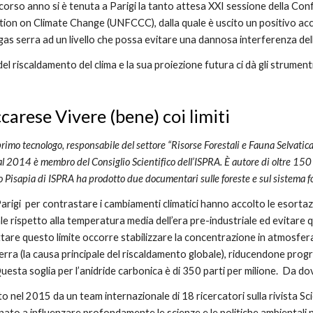
corso anno si è tenuta a Parigi la tanto attesa XXI sessione della Co
n on Climate Change (UNFCCC), dalla quale è uscito un positivo accord
as serra ad un livello che possa evitare una dannosa interferenza delle
l riscaldamento del clima e la sua proiezione futura ci dà gli strumenti 
carese Vivere (bene) coi limiti
primo tecnologo, responsabile del settore “Risorse Forestali e Fauna Selvatica”,
l 2014 è membro del Consiglio Scientifico dell’ISPRA. È autore di oltre 150 pu
o Pisapia di ISPRA ha prodotto due documentari sulle foreste e sul sistema fo
Parigi  per contrastare i cambiamenti climatici hanno accolto le esortazi
e rispetto alla temperatura media dell’era pre-industriale ed evitare q
ettare questo limite occorre stabilizzare la concentrazione in atmosfera
-serra (la causa principale del riscaldamento globale), riducendone prog
 Questa soglia per l’anidride carbonica è di 350 parti per milione.  Da
o nel 2015 da un team internazionale di 18 ricercatori sulla rivista S
inato a influenzare profondamente le scienze e le politiche ambientali n