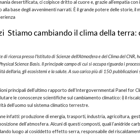
ania desertificata, ci colpisce dritto al cuore e, grazie all’empatia con
 alla base degli avvenimenti narrati. È il grande potere delle storie, il
perienza
i  Stiamo cambiando il clima della terra: 
te di ricerca presso l'Istituto di Scienze dell'Atmosfera e del Clima del CNR,
sical Science Basis. Il principale campo di cui si occupa riguarda i processi f
ualità dell'aria, gli ecosistemi e la salute. A suo carico più di 150 pubblicazion
oni principali dell’ultimo rapporto dell’Intergovernmental Panel for Cli
utare le conoscenze scientifiche sul cambiamento climatico: i) il riscald
ività dell’uomo sul sistema climatico terrestre.
ne infatti: produzione di energia, trasporti, industria, agricoltura, gestio
osizione dell’atmosfera. Alcuni di questi composti, quali l’anidride carb
ando luogo al cosiddetto effetto serra, responsabile del riscaldamento