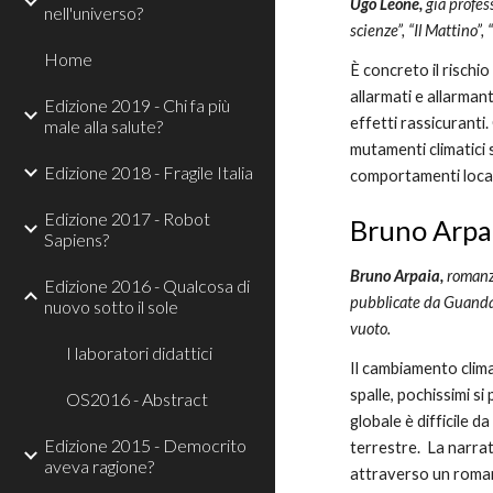
Ugo Leone, 
già profes
nell'universo?
scienze”, “Il Mattino”,
Home
È concreto il rischio
allarmati e allarman
Edizione 2019 - Chi fa più
effetti rassicuranti.
male alla salute?
mutamenti climatici 
Edizione 2018 - Fragile Italia
comportamenti locali
Edizione 2017 - Robot
Bruno Arpai
Sapiens?
Bruno Arpaia, 
romanz
Edizione 2016 - Qualcosa di
pubblicate da Guanda: P
nuovo sotto il sole
vuoto.
I laboratori didattici
Il cambiamento clima
spalle, pochissimi si
OS2016 - Abstract
globale è difficile d
Edizione 2015 - Democrito
terrestre.  La narrat
aveva ragione?
attraverso un romanz