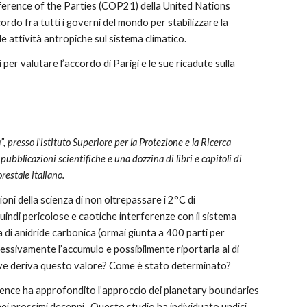
nference of the Parties (COP21) della United Nations 
o fra tutti i governi del mondo per stabilizzare la 
 attività antropiche sul sistema climatico.
per valutare l’accordo di Parigi e le sue ricadute sulla 
 presso l’istituto Superiore per la Protezione e la Ricerca 
bblicazioni scientifiche e una dozzina di libri e capitoli di 
restale italiano.
oni della scienza di non oltrepassare i 2°C di 
uindi pericolose e caotiche interferenze con il sistema 
 di anidride carbonica (ormai giunta a 400 parti per 
ressivamente l’accumulo e possibilmente riportarla al di 
 dove deriva questo valore? Come è stato determinato? 
cience ha approfondito l’approccio dei planetary boundaries 
ei prossimi decenni.  Questo studio ha individuato undici 