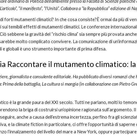
sore ordinario di Politica dell’ambiente presso la Facoltà di Scienze politiche 
 “L’articolo”, “il manifesto”, “l’Unità”. Collabora a “la Repubblica” edizione d
 di forti mutamenti climatici? In che cosa consiste?È ormai da più di ven
ti sui temibili effetti di mutamenti climatici. Le conferenze internazio
 Ciò sebbene la gravità del “rischio clima” sia sempre più provata anche pe
sarebbe molto complicato convivere. La comunicazione di un’informazione
 e globali è uno strumento importante di prima difesa.
a Raccontare il mutamento climatico: la 
iere, giornalista e consulente editoriale. Ha pubblicato diversi romanzi che
rima della battaglia, La cultura si mangia (in collaborazione con Pietro Greco)
tico è la grande paura del XXI secolo. Tutti ne parlano, molti lo temono 
 prendono la briga di costruirsi un’opinione ragionata sull’argomento. Il
a seguire, anche a causa dell’estrema incertezza, perfino fra gli scienziat
iva, e la climate fiction in particolare, ci offre l’opportunità di saperne
o l’innalza­mento del livello del mare a New York, oppure partecipare 