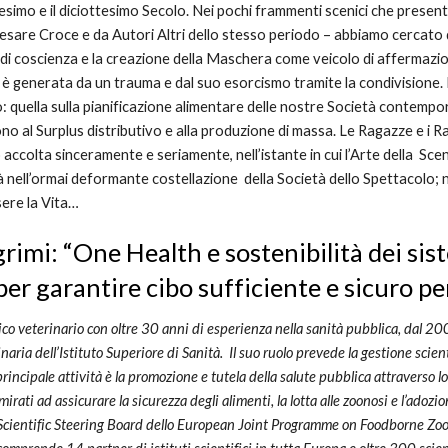
cesimo e il diciottesimo Secolo. Nei pochi frammenti scenici che prese
esare Croce e da Autori Altri dello stesso periodo – abbiamo cercato di
a di coscienza e la creazione della Maschera come veicolo di affermazi
a è generata da un trauma e dal suo esorcismo tramite la condivisione.
go: quella sulla pianificazione alimentare delle nostre Società contem
no al Surplus distributivo e alla produzione di massa. Le Ragazze e i
accolta sinceramente e seriamente, nell’istante in cui l’Arte della Sce
ità nell’ormai deformante costellazione della Società dello Spettacolo;
sere la Vita…
rimi
: “
One Health e sostenibilità dei sis
er garantire cibo sufficiente e sicuro per
co veterinario con oltre 30 anni di esperienza nella sanità pubblica, dal 20
naria dell’Istituto Superiore di Sanità. Il suo ruolo prevede la gestione scien
rincipale attività è la promozione e tutela della salute pubblica attraverso lo
irati ad assicurare la sicurezza degli alimenti, la lotta alle zoonosi e l’adozi
Scientific Steering Board dello European Joint Programme on Foodborne 