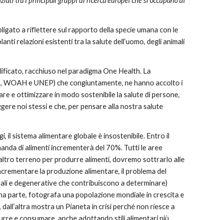
ziati tra i principali gruppi di ricerca europei che si occupano di
igato a riflettere sul rapporto della specie umana con le
anti relazioni esistenti tra la salute dell’uomo, degli animali
lificato, racchiuso nel paradigma One Health. La
FAO, WOAH e UNEP) che congiuntamente, ne hanno accolto i
are e ottimizzare in modo sostenibile la salute di persone,
ggere noi stessi e che, per pensare alla nostra salute
i, il sistema alimentare globale è insostenibile. Entro il
anda di alimenti incrementerà del 70%. Tutti le aree
altro terreno per produrre alimenti, dovremo sottrarlo alle
ncrementare la produzione alimentare, il problema del
orali e degenerative che contribuiscono a determinare)
una parte, fotografa una popolazione mondiale in crescita e
dall’altra mostra un Pianeta in crisi perché non riesce a
urre e consumare, anche adottando stili alimentari più