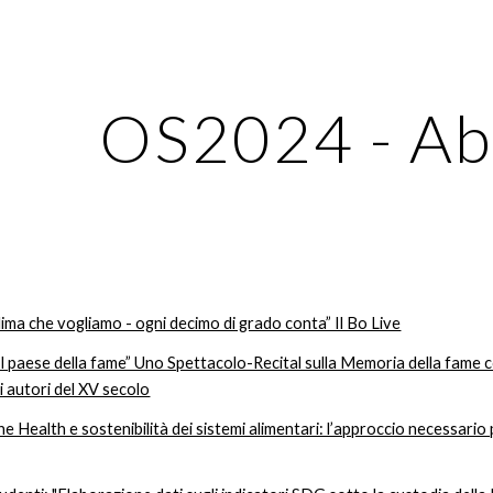
ip to main content
Skip to navigat
OS202
4
- Ab
 clima che vogliamo - ogni decimo di grado conta” Il Bo Live
l paese della fame” Uno Spettacolo-Recital sulla Memoria della fame 
ri autori del XV secolo
 Health e sostenibilità dei sistemi alimentari: l’approccio necessario p