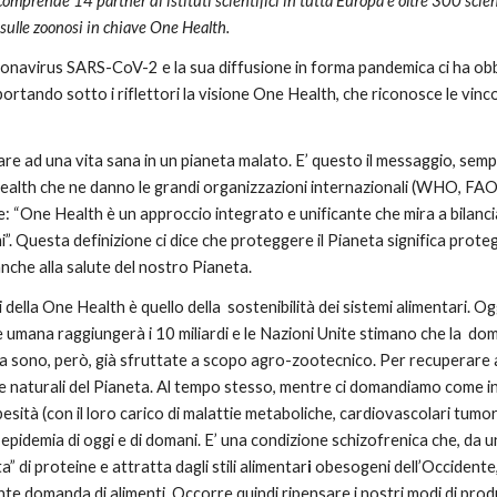
comprende 14 partner di istituti scientifici in tutta Europa e oltre 300 scien
 sulle zoonosi in chiave One Health.
onavirus SARS-CoV-2 e la sua diffusione in forma pandemica ci ha obbl
portando sotto i riflettori la visione One Health, che riconosce le vincol
e ad una vita sana in un pianeta malato. E’ questo il messaggio, semp
Health che ne danno le grandi organizzazioni internazionali (WHO, 
te: “One Health è un approccio integrato e unificante che mira a bilanci
i”. Questa definizione ci dice che proteggere il Pianeta significa prote
che alla salute del nostro Pianeta.
 della One Health è quello della sostenibilità dei sistemi alimentari. Ogg
umana raggiungerà i 10 miliardi e le Nazioni Unite stimano che la dom
eta sono, però, già sfruttate a scopo agro-zootecnico. Per recuperare 
ee naturali del Pianeta. Al tempo stesso, mentre ci domandiamo come i
esità (con il loro carico di malattie metaboliche, cardiovascolari tum
epidemia di oggi e di domani. E’ una condizione schizofrenica che, da 
 di proteine e attratta dagli stili alimentar
i
obesogeni dell’Occidente, 
te domanda di alimenti. Occorre quindi ripensare i nostri modi di prod