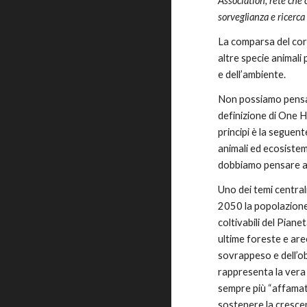
Association, rete che 
sorveglianza e ricerca
La comparsa del cor
altre specie animali 
e dell’ambiente.
Non possiamo pensar
definizione di One 
principi è la seguen
animali ed ecosistem
dobbiamo pensare an
Uno dei temi centrali
2050 la popolazione 
coltivabili del Pian
ultime foreste e ar
sovrappeso e dell’ob
rappresenta la vera 
sempre più “affamata”
sostenere la crescen