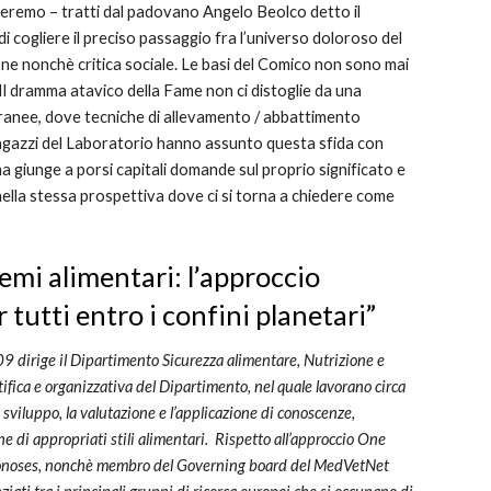
nteremo – tratti dal padovano Angelo Beolco detto il
 cogliere il preciso passaggio fra l’universo doloroso del
one nonchè critica sociale. Le basi del Comico non sono mai
 Il dramma atavico della Fame non ci distoglie da una
poranee, dove tecniche di allevamento / abbattimento
 Ragazzi del Laboratorio hanno assunto questa sfida con
na giunge a porsi capitali domande sul proprio significato e
 nella stessa prospettiva dove ci si torna a chiedere come
temi alimentari: l’approccio
 tutti entro i confini planetari
”
09 dirige il Dipartimento Sicurezza alimentare, Nutrizione e
tifica e organizzativa del Dipartimento, nel quale lavorano circa
 sviluppo, la valutazione e l’applicazione di conoscenze,
one di appropriati stili alimentari. Rispetto all’approccio One
Zoonoses, nonchè membro del Governing board del MedVetNet