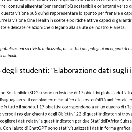
urre i consumi alimentari per renderli più sostenibili e orientarsi verso d
i questa visione può quindi rappresentare lo spunto per frenare e cap
rre la visione One Health in scelte e politiche attive capaci di garantir
tte e delicate relazioni che ci legano alla salute del nostro Pianeta.
 pubblicazioni su rivista indicizzata, nei settori dei patogeni emergenti di na
li animali.
 degli studenti: "Elaborazione dati sugli 
luppo Sostenibile (SDGs) sono un insieme di 17 obiettivi globali adottati
disuguaglianza, il cambiamento climatico e la sostenibilità ambientale
ile in tutto il mondo. I 17 obiettivi corrispondono a un un quadro di ri
o verso il raggiungimento degli Obiettivi. 22 di questi indicatori si tro
cogliere i dati relativi a questi indicatori per due Stati dell’Africa Subs
 Con l'aiuto di ChatGPT sono stati visualizzati i dati in forma grafica 