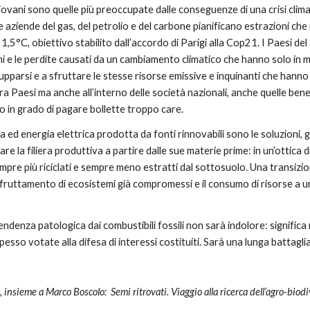
iovani sono quelle più preoccupate dalle conseguenze di una crisi clim
 Le aziende del gas, del petrolio e del carbone pianificano estrazioni c
di 1,5°C, obiettivo stabilito dall’accordo di Parigi alla Cop21. I Paesi 
nni e le perdite causati da un cambiamento climatico che hanno solo in m
lupparsi e a sfruttare le stesse risorse emissive e inquinanti che hanno 
 Paesi ma anche all’interno delle società nazionali, anche quelle benesta
 in grado di pagare bollette troppo care.
a ed energia elettrica prodotta da fonti rinnovabili sono le soluzioni, 
are la filiera produttiva a partire dalle sue materie prime: in un’ottica di
re più riciclati e sempre meno estratti dal sottosuolo. Una transizion
fruttamento di ecosistemi già compromessi e il consumo di risorse a un
endenza patologica dai combustibili fossili non sarà indolore: significa
esso votate alla difesa di interessi costituiti. Sarà una lunga battaglia
o, insieme a Marco Boscolo:
Semi ritrovati. Viaggio alla ricerca dell’agro-bio