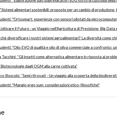
udenti: "Elaborazione dati sugli indicatori SDG sotto la custodia dell
Sistemi alimentari sostenibili: proposte per un cambio di produzione,
tudenti: "Ortosmart: esperienze con sensori pilotati da microcomputer
ivare il Futuro : un Viaggio nell'Agricoltura di Precisione, Big Data
chè diversificare i nostri sistemi agroalimentari? La diversità come chi
udenti: "Olio EVO di qualità e olio di oliva commerciale a confronto: u
a Tacchini: “Gli insetti come alternativa alimentare in risposta ai proble
“Biotecnologie dagli OGM alla carne coltivata”
co Boscolo: “Semi ritrovati - Un viaggio alla scoperta della biodiversi
udenti: "Mangio ergo sum: considerazioni etico-filosofiche"
ne