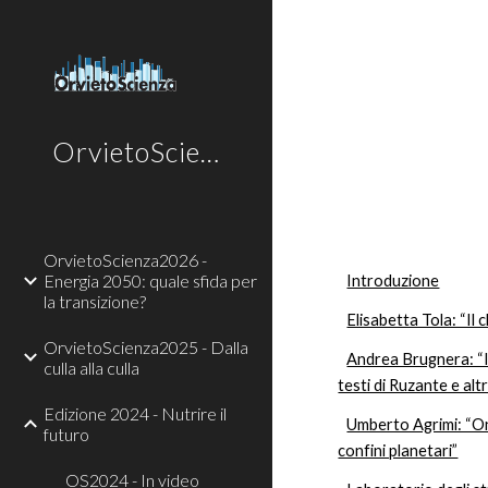
Sk
OrvietoScienza
OrvietoScienza2026 -
Energia 2050: quale sfida per
Introduzione
la transizione?
Elisabetta Tola: “Il
OrvietoScienza2025 - Dalla
Andrea Brugnera: “I
culla alla culla
testi di Ruzante e alt
Edizione 2024 - Nutrire il
Umberto Agrimi: “One
futuro
confini planetari”
OS2024 - In video