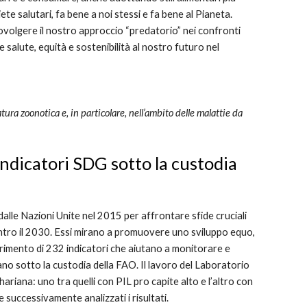
iete salutari, fa bene a noi stessi e fa bene al Pianeta.
ovolgere il nostro approccio “predatorio” nei confronti
e salute, equità e sostenibilità al nostro futuro nel
tura zoonotica e, in particolare, nell’ambito delle malattie da
indicatori SDG sotto la custodia
 dalle Nazioni Unite nel 2015 per affrontare sfide cruciali
 entro il 2030. Essi mirano a promuovere uno sviluppo equo,
ferimento di 232 indicatori che aiutano a monitorare e
vano sotto la custodia della FAO. Il lavoro del Laboratorio
ahariana: uno tra quelli con PIL pro capite alto e l’altro con
e successivamente analizzati i risultati.