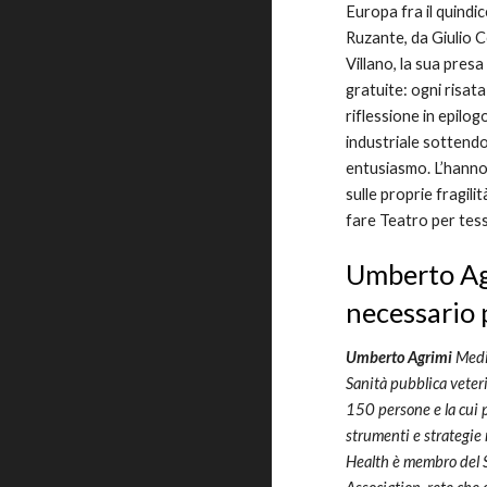
Europa fra il quindi
Ruzante, da Giulio C
Villano, la sua pres
gratuite: ogni risat
riflessione in epilo
industriale sottendo
entusiasmo. L’hanno 
sulle proprie fragil
fare Teatro per tes
Umberto Ag
necessario p
Umberto Agrimi
Medi
Sanità pubblica veteri
150 persone e la cui p
strumenti e strategie m
Health è membro del 