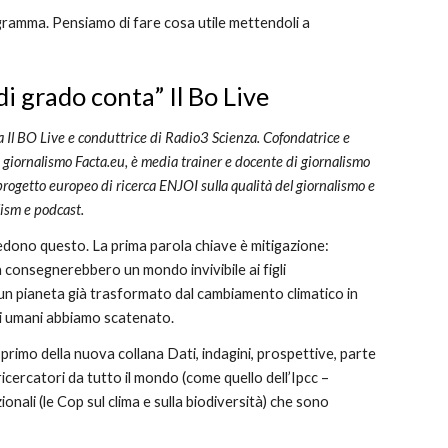
gramma. Pensiamo di fare cosa utile mettendoli a
 di grado conta
” Il Bo Live
a Il BO Live e conduttrice di Radio3 Scienza. Cofondatrice e
 giornalismo Facta.eu, è media trainer e docente di giornalismo
 progetto europeo di ricerca ENJOI sulla qualità del giornalismo e
alism e podcast
.
ichiedono questo. La prima parola chiave è mitigazione:
ta consegnerebbero un mondo invivibile ai figli
un pianeta già trasformato dal cambiamento climatico in
noi umani abbiamo scatenato.
l primo della nuova collana Dati, indagini, prospettive, parte
icercatori da tutto il mondo (come quello dell’Ipcc –
onali (le Cop sul clima e sulla biodiversità) che sono