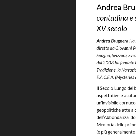
Andrea Bru
contadina e 
XV secolo
Andrea Brugnera
Ha 
diretto da Giovanni Po
Spagna, Svizzera, Sve
dal 2008 ha fondato l’
Tradizione, la Narrazi
E.A.C.E.A. (Mysteries 
Il Secolo Lungo del 
aspettative e attitu
un’invisibile cornuco
geopolitiche atte a 
dell’Abbondanza, do
Memoria delle prime 
(e più generalmente 