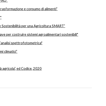
a FAO"
 trasformazione e consumo di alimenti”
"
 e Sostenibilità per una Agricoltura SMART”
ave per costruire sistemi agroalimentari sostenibili"
n’analisi spettrofotometrica"
mi climatici”
tà agricola”, ed Codice, 2020