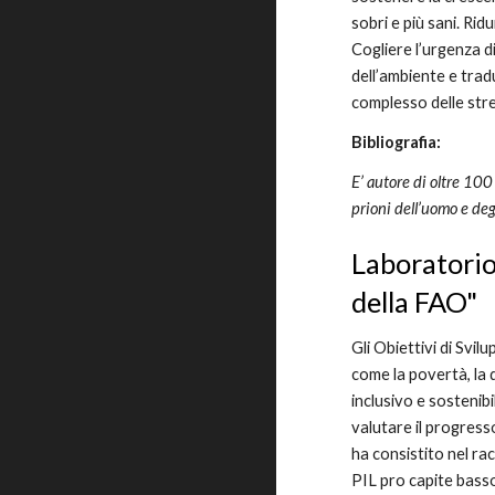
sobri e più sani. Rid
Cogliere l’urgenza d
dell’ambiente e tradu
complesso delle stre
Bibliografia:
E’ autore di oltre 100
prioni dell’uomo e deg
Laboratorio
della FAO"
Gli Obiettivi di Svi
come la povertà, la 
inclusivo e sostenib
valutare il progress
ha consistito nel rac
PIL pro capite basso.