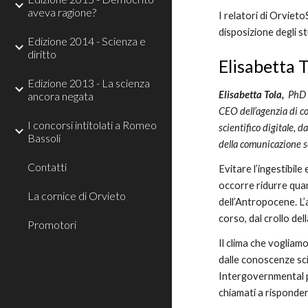
aveva ragione?
I relatori di Orviet
disposizione degli s
Edizione 2014 - Scienza e
diritto
Elisabetta 
Edizione 2013 - La scienza
Elisabetta Tola
,
PhD in
ancora negata
CEO dell’agenzia di c
I concorsi intitolati a Romeo
scientifico digitale, 
Bassoli
della comunicazione sc
Contatti
Evitare l’ingestibile
occorre ridurre quan
La cornice di Orvieto
dell’Antropocene. L
corso, dal crollo de
Promotori
Il clima che vogliamo
dalle conoscenze sci
Intergovernmental pa
chiamati a rispondere