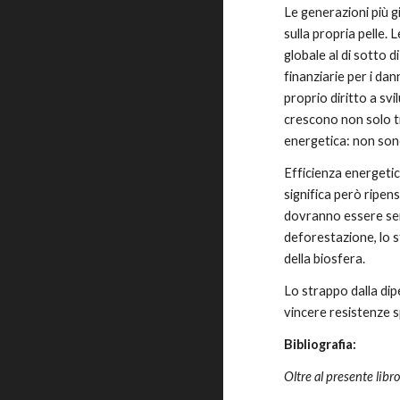
Le generazioni più g
sulla propria pelle.
globale al di sotto 
finanziarie per i da
proprio diritto a svi
crescono non solo tra
energetica: non sono
Efficienza energetic
significa però ripens
dovranno essere semp
deforestazione, lo s
della biosfera.
Lo strappo dalla dip
vincere resistenze sp
Bibliografia:
Oltre al presente libr