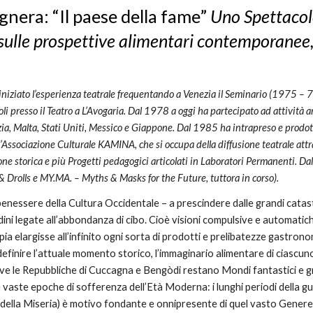
gnera
: “Il
paese della fame
”
Uno Spettacol
sulle prospettive alimentari contemporanee, s
iniziato l’esperienza teatrale frequentando a Venezia il Seminario (1975 – 7
li presso il Teatro a L’Avogaria. Dal 1978 a oggi ha partecipato ad attività a
zia, Malta, Stati Uniti, Messico e Giappone. Dal 1985 ha intrapreso e prodo
Associazione Culturale KAMINA, che si occupa della diffusione teatrale attraver
one storica e più Progetti pedagogici articolati in Laboratori Permanenti. Dal
& Drolls e MY.MA. – Myths & Masks for the Future, tuttora in corso).
benessere della Cultura Occidentale – a prescindere dalle grandi catast
dini legate all’abbondanza di cibo. Cioè visioni compulsive e automatich
pia elargisse all’infinito ogni sorta di prodotti e prelibatezze gastronomic
definire l’attuale momento storico, l’immaginario alimentare di ciascun
ve le Repubbliche di Cuccagna e Bengòdi restano Mondi fantastici e gr
vaste epoche di sofferenza dell’Età Moderna: i lunghi periodi della gu
della Miseria) è motivo fondante e onnipresente di quel vasto Genere 