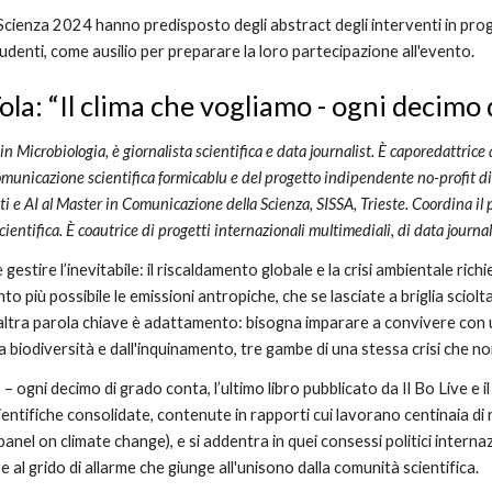
oScienza 202
4
hanno predisposto degli abstract degli interventi in pro
tudenti, come ausilio per preparare la loro partecipazione all'evento.
Tola
: “
Il clima che vogliamo - ogni decimo
 Microbiologia, è giornalista scientifica e data journalist
.
È caporedattrice 
omunicazione scientifica formicablu e del progetto indipendente no-profit di
dati e AI al Master in Comunicazione della Scienza, SISSA, Trieste. Coordina il
ientifica. È coautrice di progetti internazionali multimediali, di data journ
 e gestire l’inevitabile: il riscaldamento globale e la crisi ambientale r
to più possibile le emissioni antropiche, che se lasciate a briglia sciol
’altra parola chiave è adattamento: bisogna imparare a convivere con 
lla biodiversità e dall'inquinamento, tre gambe di una stessa crisi che 
 – ogni decimo di grado conta, l’ultimo libro pubblicato da Il Bo Live e i
entifiche consolidate, contenute in rapporti cui lavorano centinaia di r
nel on climate change), e si addentra in quei consessi politici internazi
 al grido di allarme che giunge all'unisono dalla comunità scientifica.