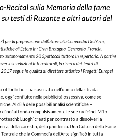
o-Recital sulla Memoria della fame
u testi di Ruzante e altri autori del
7) per la preparazione dell’attore alla Commedia Dell’Arte,
rtistiche all’Estero in: Gran Bretagna, Germania, Francia,
tto autonomamente 20 Spettacoli tuttora in repertorio. A partire
so le relazioni interculturali, la ricerca dei Teatri di
 2017 segue in qualità di direttore artistico i Progetti Europei
rofi belliche – ha suscitato nell’uomo della strada
e, oggi confluite nella pubblicità ossessiva, come se
he. Al di là delle possibili analisi scientifiche –
o di noi affonda compulsivamente le sue radici nel Mito
otteschi; Luoghi creati per contrasto a dissolver la
erra, della carestìa, della pandemìa. Una Cultura della Fame
Teatrale che la Commedia dell’Arte significò in tutta