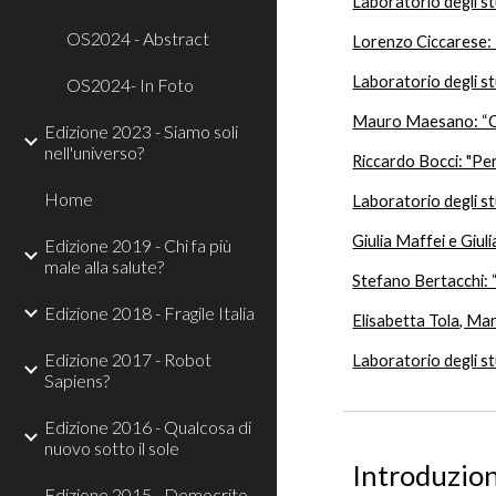
Laboratorio degli st
OS2024 - Abstract
Lorenzo Ciccarese: “
Laboratorio degli s
OS2024- In Foto
Mauro Maesano: “Colt
Edizione 2023 - Siamo soli
nell'universo?
Riccardo Bocci: "Per
Home
Laboratorio degli st
Giulia Maffei e Giuli
Edizione 2019 - Chi fa più
male alla salute?
Stefano Bertacchi: 
Edizione 2018 - Fragile Italia
Elisabetta Tola, Mar
Edizione 2017 - Robot
Laboratorio degli st
Sapiens?
Edizione 2016 - Qualcosa di
nuovo sotto il sole
Introduzio
Edizione 2015 - Democrito